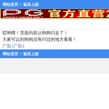
>
网站首页
返回上级
哎哟喂！页面内容让狗狗叼走了！
大家可以到狗狗没有叼过的地方看看！
广告1
广告2
>
网站首页
返回上级